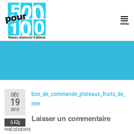
500pour100
MENU
Réseau
Relationnel
d'Affaires
bon_de_commande_plateaux_fruits_de_
DÉC
19
mer
2012
Laisser un commentaire
0
PRÉCÉDENTE